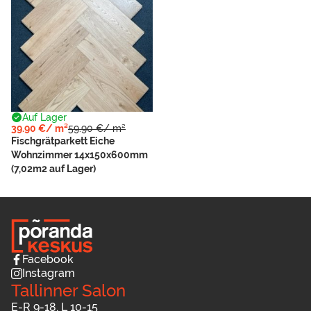
Auf Lager
39.90 €/ m²
59.90 €/ m²
Fischgrätparkett Eiche
Wohnzimmer 14x150x600mm
(7,02m2 auf Lager)
Facebook
Instagram
Tallinner Salon
E-R 9-18, L 10-15