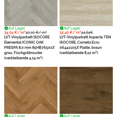
Auf Lager
Auf Lager
34.04 €/ m²
40.10 €/ m²
32.40 €/ m²
44,64€
LVT-Vinylparkett ISOCORE
LVT-Vinylparkett Aspecta TEN
Elemental ICONIC OAK
ISOCORE, Corneto Ecru
PRESPA 8,0 mm 85HB76501X
06441105X Platte, braun
grau, Fischgrätmuster
(verbleibende 8,12 m²)
(verbleibende 4,14 m²)
Auf Lager
Auf Lager