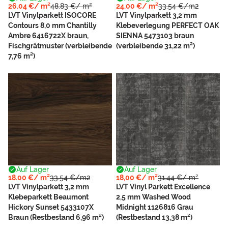
26.04 €/ m²
48.83 €/ m²
24.00 €/ m²
33.54 €/m2
LVT Vinylparkett ISOCORE
LVT Vinylparkett 3,2 mm
Contours 8,0 mm Chantilly
Klebeverlegung PERFECT OAK
Ambre 6416722X braun,
SIENNA 5473103 braun
Fischgrätmuster (verbleibende
(verbleibende 31,22 m²)
7,76 m²)
Auf Lager
Auf Lager
18.00 €/ m²
33.54 €/m2
18,00 €/ m²
31.44 €/ m²
LVT Vinylparkett 3,2 mm
LVT Vinyl Parkett Excellence
Klebeparkett Beaumont
2,5 mm Washed Wood
Hickory Sunset 5433107X
Midnight 1126816 Grau
Braun (Restbestand 6,96 m²)
(Restbestand 13,38 m²)