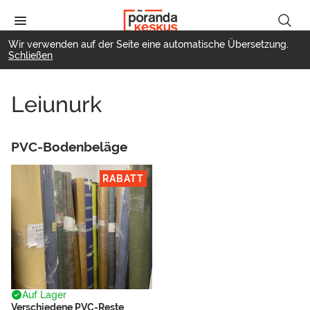
Direkt
zum
Inhalt
Wir verwenden auf der Seite eine automatische Übersetzung.
Schließen
Filter
Leiunurk
PVC-Bodenbeläge
RABATT
Auf Lager
Verschiedene PVC-Reste