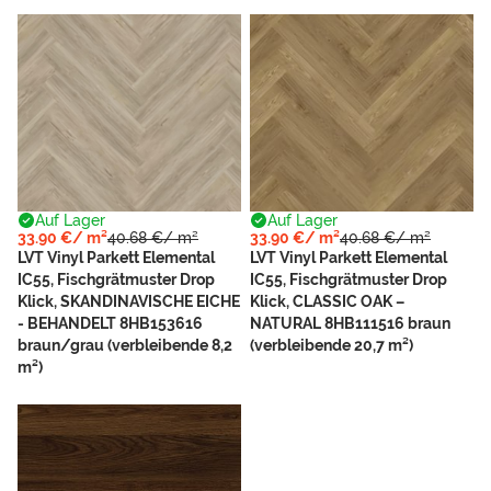
Auf Lager
Auf Lager
33.90 €/ m²
40.68 €/ m²
33.90 €/ m²
40.68 €/ m²
LVT Vinyl Parkett Elemental
LVT Vinyl Parkett Elemental
IC55, Fischgrätmuster Drop
IC55, Fischgrätmuster Drop
Klick, SKANDINAVISCHE EICHE
Klick, CLASSIC OAK –
- BEHANDELT 8HB153616
NATURAL 8HB111516 braun
braun/grau (verbleibende 8,2
(verbleibende 20,7 m²)
m²)