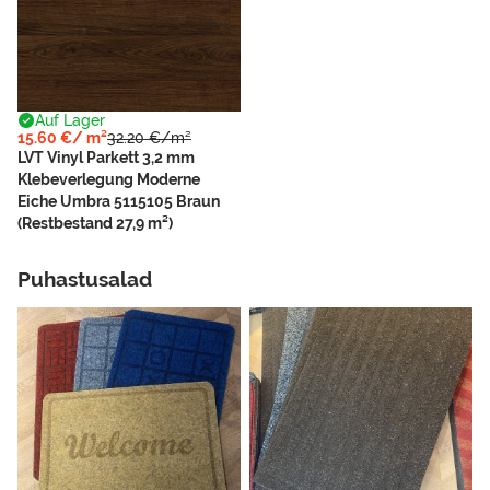
Auf Lager
15.60 €/ m²
32.20 €/m²
LVT Vinyl Parkett 3,2 mm
Klebeverlegung Moderne
Eiche Umbra 5115105 Braun
(Restbestand 27,9 m²)
Puhastusalad