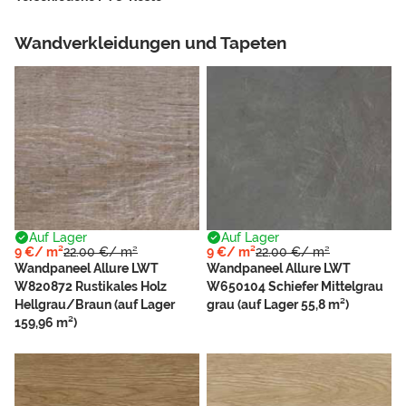
Wandverkleidungen und Tapeten
Auf Lager
Auf Lager
9 €/ m²
22.00 €/ m²
9 €/ m²
22.00 €/ m²
Wandpaneel Allure LWT
Wandpaneel Allure LWT
W820872 Rustikales Holz
W650104 Schiefer Mittelgrau
Hellgrau/Braun (auf Lager
grau (auf Lager 55,8 m²)
159,96 m²)