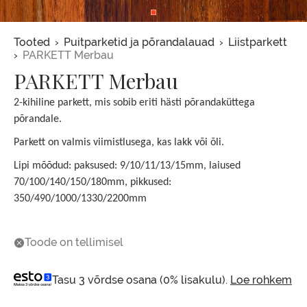
Leivapuru
Tooted
Puitparketid ja põrandalauad
Liistparkett
PARKETT Merbau
PARKETT Merbau
2-kihiline parkett, mis sobib eriti hästi põrandaküttega
põrandale.
Parkett on valmis viimistlusega, kas lakk või õli.
Lipi mõõdud: paksused: 9/10/11/13/15mm, laiused
70/100/140/150/180mm, pikkused:
350/490/1000/1330/2200mm
Toode on tellimisel
Tasu 3 võrdse osana (0% lisakulu).
Loe rohkem