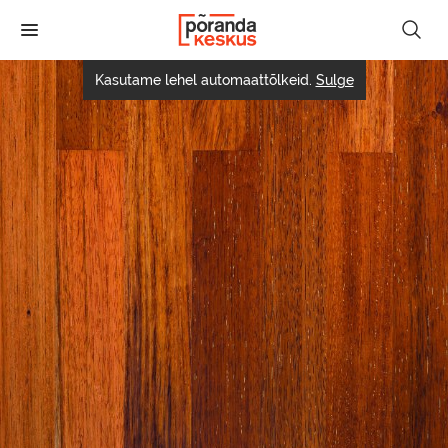
Liigu
edasi
põhisisu
juurde
Kasutame lehel automaattõlkeid.
Sulge