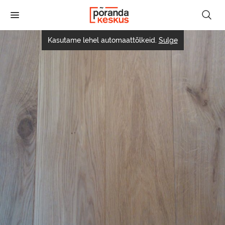
Liigu
edasi
põhisisu
juurde
Kasutame lehel automaattõlkeid.
Sulge