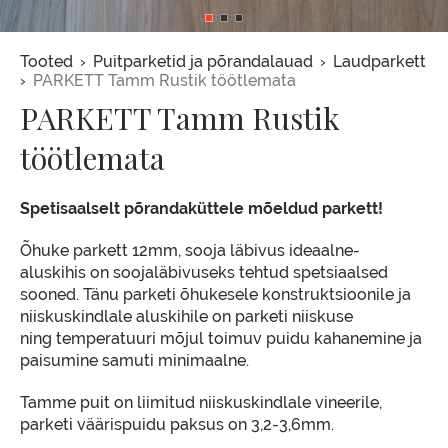
Leivapuru
Tooted
Puitparketid ja põrandalauad
Laudparkett
PARKETT Tamm Rustik töötlemata
PARKETT Tamm Rustik
töötlemata
Spetisaalselt põrandaküttele mõeldud parkett!
Õhuke parkett 12mm, sooja läbivus ideaalne-
aluskihis on soojaläbivuseks tehtud spetsiaalsed
sooned. Tänu parketi õhukesele konstruktsioonile ja
niiskuskindlale aluskihile on parketi niiskuse
ning temperatuuri mõjul toimuv puidu kahanemine ja
paisumine samuti minimaalne.
Tamme puit on liimitud niiskuskindlale vineerile,
parketi väärispuidu paksus on 3,2-3,6mm.